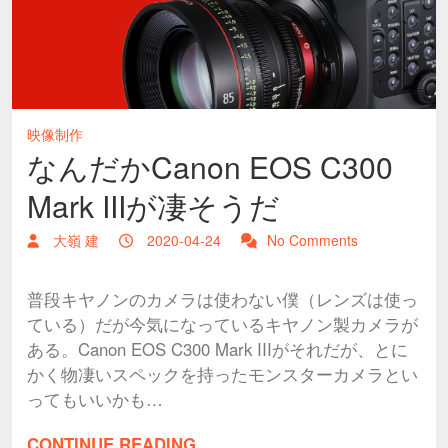
映像制作
なんだかCanon EOS C300
Mark IIIが凄そうだ
大嶺 建
2020-04-24
No Comments
普段キヤノンのカメラは使わない僕（レンズは使っ
ている）だが今気になっているキヤノン製カメラが
ある。Canon EOS C300 Mark IIIがそれだが、とに
かく物凄いスペックを持ったモンスターカメラとい
ってもいいかも…
CONTINUE READING