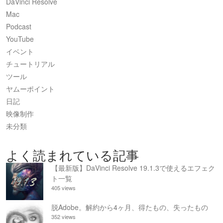
DaVinci Resolve
Mac
Podcast
YouTube
イベント
チュートリアル
ツール
ヤムーポイント
日記
映像制作
未分類
よく読まれている記事
【最新版】DaVinci Resolve 19.1.3で使えるエフェク
ト一覧
405 views
脱Adobe。解約から4ヶ月、得たもの、失ったもの
352 views