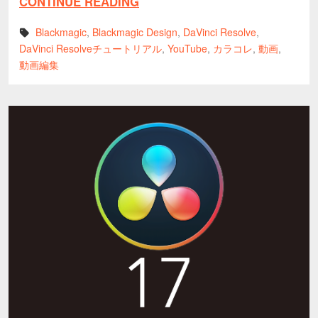
CONTINUE READING
Blackmagic
,
Blackmagic Design
,
DaVinci Resolve
,
DaVinci Resolveチュートリアル
,
YouTube
,
カラコレ
,
動画
,
動画編集