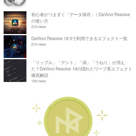
初心者がつまずく「データ保存」 | DaVinci Resolve
の使い方
213 views
DaVinci Resolve 18.5で利用できるエフェクト一覧
213 views
「リップル」「デント」「渦」「うねり」が消え
た？DaVinci Resolve 19の隠れたワープ系エフェクト
徹底解説
129 views