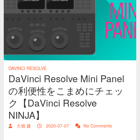
DAVINCI RESOLVE
DaVinci Resolve Mini Panel
の利便性をこまめにチェッ
ク【DaVinci Resolve
NINJA】
大嶺 建
2020-07-07
No Comments