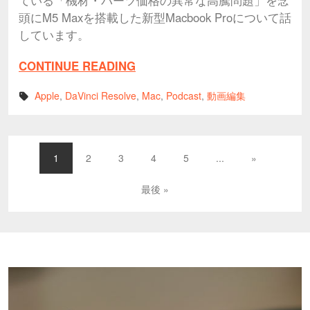
ている「機材・パーツ価格の異常な高騰問題」を念
頭にM5 Maxを搭載した新型Macbook Proについて話
しています。
CONTINUE READING
Apple
,
DaVinci Resolve
,
Mac
,
Podcast
,
動画編集
1
2
3
4
5
...
»
最後 »