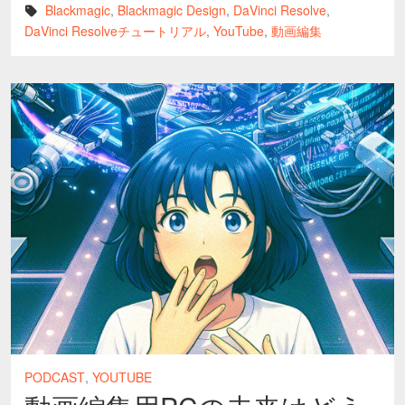
Blackmagic
,
Blackmagic Design
,
DaVinci Resolve
,
DaVinci Resolveチュートリアル
,
YouTube
,
動画編集
PODCAST
,
YOUTUBE