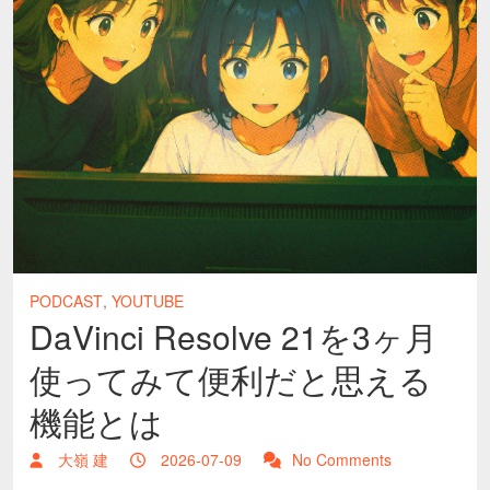
PODCAST
,
YOUTUBE
DaVinci Resolve 21を3ヶ月
使ってみて便利だと思える
機能とは
大嶺 建
2026-07-09
No Comments