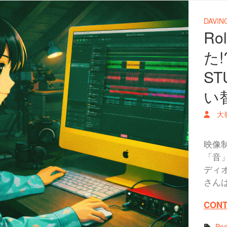
DAVIN
R
た!
S
い
大
映像
「音
ディ
さん
CONT
Pod