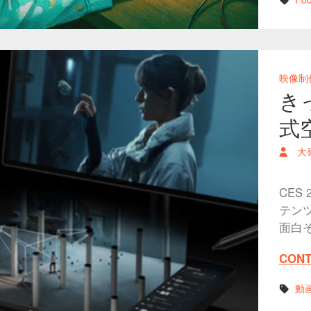
映像制
き
式
大
CES
テン
面白
CONT
動