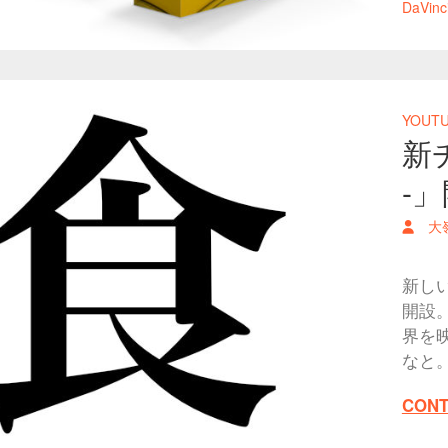
DaVin
YOUT
新チ
-
大
新しい
開設
界を
なと
CONT