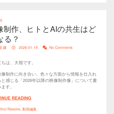
作
像制作、ヒトとAIの共生はど
なる？
嶺 建
2026-01-19
No Comments
にちは、大嶺です。
映像制作に向き合い、色々な方面から情報を仕入れ
ると感じる「2026年以降の映像制作像」について書
みます。
INUE READING
inci Resolve
,
動画編集