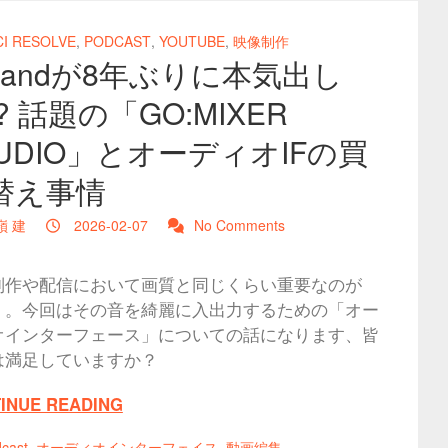
CI RESOLVE
,
PODCAST
,
YOUTUBE
,
映像制作
olandが8年ぶりに本気出し
? 話題の「GO:MIXER
TUDIO」とオーディオIFの買
替え事情
嶺 建
2026-02-07
No Comments
制作や配信において画質と同じくらい重要なのが
」。今回はその音を綺麗に入出力するための「オー
オインターフェース」についての話になります、皆
は満足していますか？
INUE READING
cast
,
オーディオインターフェイス
,
動画編集