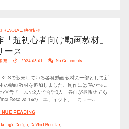
CI RESOLVE
,
映像制作
作「超初心者向け動画教材」
リース
嶺 建
2024-08-01
No Comments
、KCSで販売している各種動画教材の一部として新
3本の動画教材を追加しました。制作には僕の他に
p2の運営チームの2人で合計3人。各自が最新版であ
Vinci Resolve 19の「エディット」「カラー…
INUE READING
ckmagic Design
,
DaVinci Resolve
,