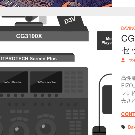
DAVIN
C
セ
大
高性
EIZ
ンに位
売さ
CONT
DaV