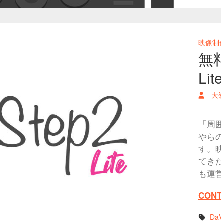
映像制
無
L
大
「周
やら
す。
てき
も運
CONT
DaV