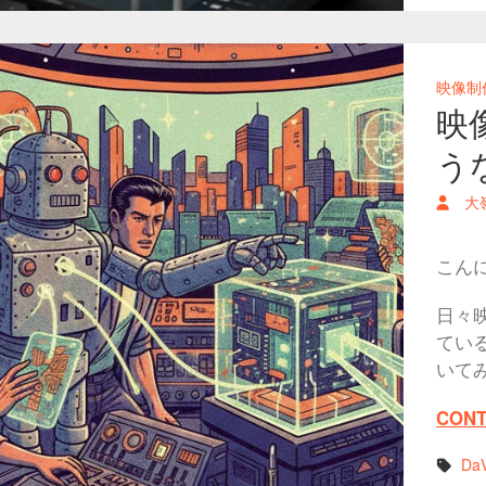
映像制
映
う
大
こん
日々
てい
いて
CONT
DaV