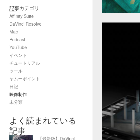
記事カテゴリ
Affinity Suite
DaVinci Resolve
Mac
Podcast
YouTube
イベント
チュートリアル
ツール
ヤムーポイント
日記
映像制作
未分類
よく読まれている
記事
【最新版】DaVinci