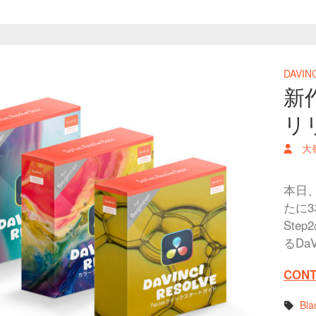
DAVIN
新
リ
大
本日
たに
Ste
るDa
CONT
Bla