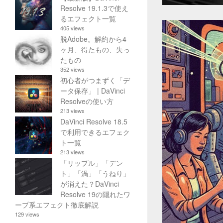
Resolve 19.1.3で使え
るエフェクト一覧
405 views
脱Adobe。解約から4
ヶ月、得たもの、失っ
たもの
352 views
初心者がつまずく「デ
ータ保存」 | DaVinci
Resolveの使い方
213 views
DaVinci Resolve 18.5
で利用できるエフェク
ト一覧
213 views
「リップル」「デン
ト」「渦」「うねり」
が消えた？DaVinci
Resolve 19の隠れたワ
ープ系エフェクト徹底解説
129 views