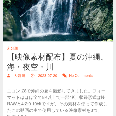
未分類
【映像素材配布】夏の沖縄。
海・夜空・川
大嶺 建
2023-07-20
No Comments
ニコン Z8で沖縄の夏を撮影してきました。フォー
マットはほぼ全て8K以上で一部4K、収録形式はN-
RAWと4:2:0 10bitですが、その素材を使って作成し
たこの動画の中で使用している映像素材を3つ、