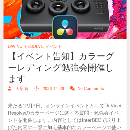
DAVINCI RESOLVE
,
イベント
【イベント告知】カラーグ
ーレディング勉強会開催し
ます
大嶺 建
2023-11-26
No Comments
来たる12月7日、オンラインイベントとしてDaVinci
Resolveのカラーページに関する質問・勉強会イベ
ントを開催します。内容としてはInterBEEで取り上
げた内容の一部に加え基本的なカラーページの使い