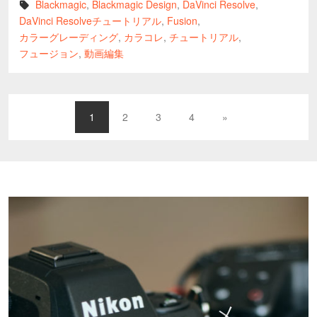
Blackmagic
,
Blackmagic Design
,
DaVinci Resolve
,
DaVinci Resolveチュートリアル
,
Fusion
,
カラーグレーディング
,
カラコレ
,
チュートリアル
,
フュージョン
,
動画編集
1
2
3
4
»