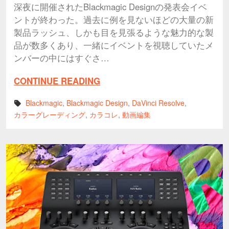
深夜に開催されたBlackmagic Designの発表会イベ
ントが終わった。過去に例を見ないほどの大量の新
製品ラッシュ、しかも目を見張るような魅力的な製
品が数多くあり、一緒にイベントを視聴していたメ
ンバーの中にはすぐさ…
CONTINUE READING
Blackmagic
,
Blackmagic Design
,
DaVinci Resolve
,
カラーグレーディング
,
カラコレ
,
動画編集