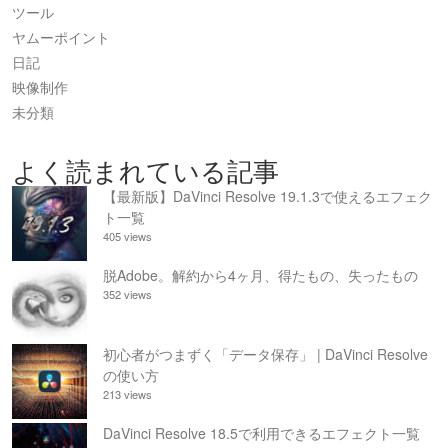
ツール
ヤムーポイント
日記
映像制作
未分類
よく読まれている記事
【最新版】DaVinci Resolve 19.1.3で使えるエフェク
ト一覧
405 views
脱Adobe。解約から4ヶ月、得たもの、失ったもの
352 views
初心者がつまずく「データ保存」 | DaVinci Resolve
の使い方
213 views
DaVinci Resolve 18.5で利用できるエフェクト一覧