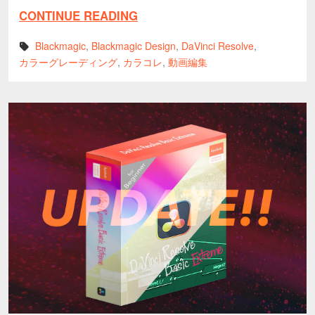
CONTINUE READING
Blackmagic
,
Blackmagic Design
,
DaVinci Resolve
,
カラーグレーディング
,
カラコレ
,
動画編集