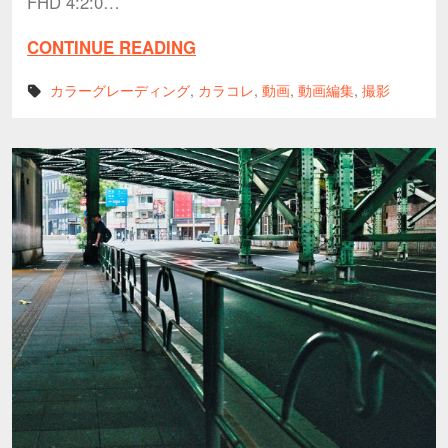
FHD 4:2:0…
CONTINUE READING
カラーグレーディング
,
カラコレ
,
動画
,
動画編集
,
撮影