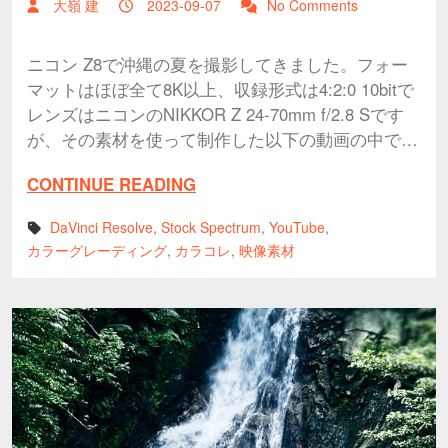
大嶺 建
2023-09-07
No Comments
ニコン Z8で沖縄の夏を撮影してきました。フォー
マットはほぼ全て8K以上、収録形式は4:2:0 10bitで
レンズはニコンのNIKKOR Z 24-70mm f/2.8 Sです
が、その素材を使って制作した以下の動画の中で…
CONTINUE READING
DaVinci Resolve
,
Stock Spectrum
,
YouTube
,
カラーグレーディング
,
カラコレ
,
映像素材