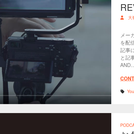
RE
大
メー
を配信
記事
と記
AND
CONT
Yo
PODC