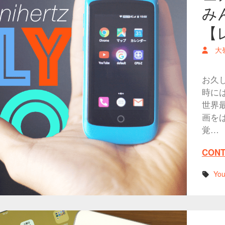
み
【
大
お久
時には
世界最
画を
覚…
CONT
Yo