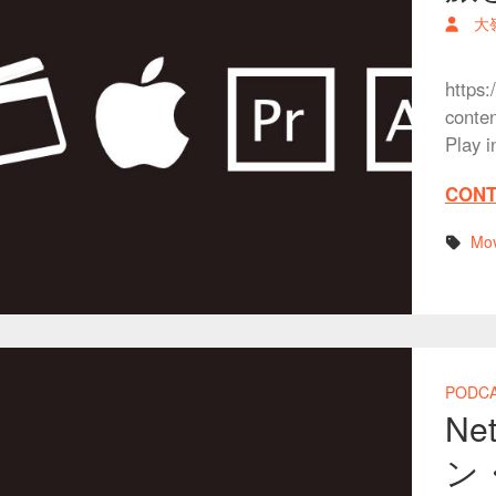
大
https:
conte
Play 
CONT
Mov
PODC
Ne
ン