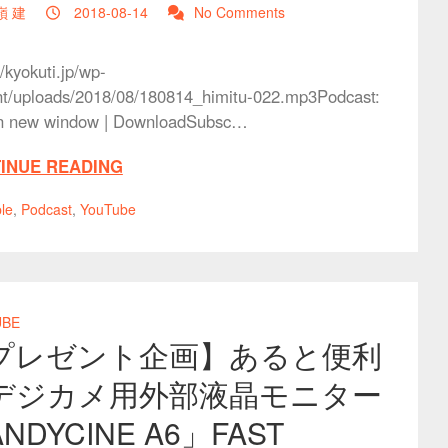
嶺 建
2018-08-14
No Comments
//kyokuti.jp/wp-
nt/uploads/2018/08/180814_himitu-022.mp3Podcast:
in new window | DownloadSubsc…
INUE READING
le
,
Podcast
,
YouTube
UBE
プレゼント企画】あると便利
デジカメ用外部液晶モニター
NDYCINE A6」FAST