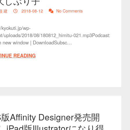
久しぶり子
嶺 建
2018-08-12
No Comments
//kyokuti.jp/wp-
nt/uploads/2018/08/180812_himitu-021.mp3Podcast:
in new window | DownloadSubsc…
INUE READING
S版Affinity Designer発売開
 iPad版Illustratorになり得