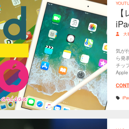
YOUT
【レ
iP
大
気が付
ら発表
チッ
App
CONT
iPa