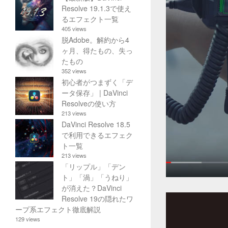
Resolve 19.1.3で使え
るエフェクト一覧
405 views
脱Adobe。解約から4
ヶ月、得たもの、失っ
たもの
352 views
初心者がつまずく「デ
ータ保存」 | DaVinci
Resolveの使い方
213 views
DaVinci Resolve 18.5
で利用できるエフェク
ト一覧
213 views
「リップル」「デン
ト」「渦」「うねり」
が消えた？DaVinci
Resolve 19の隠れたワ
ープ系エフェクト徹底解説
129 views