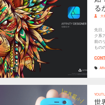
るか
大
先日、
ク系ア
前の
もの
CONT
Aff
YOUT
世界