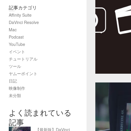
記事カテゴリ
Affinity Suite
DaVinci Resolve
Mac
Podcast
YouTube
イベント
チュートリアル
ツール
ヤムーポイント
日記
映像制作
未分類
よく読まれている
記事
【最新版】DaVinci