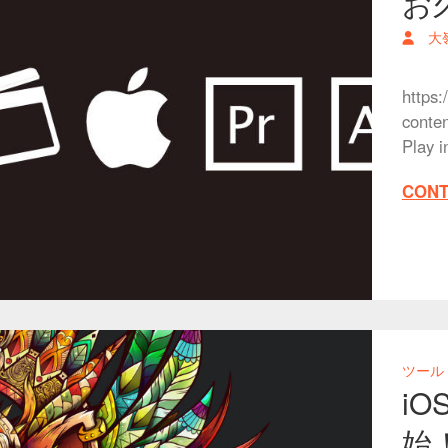
お
大
https:
conte
Play 
CONT
ツール
iO
始！