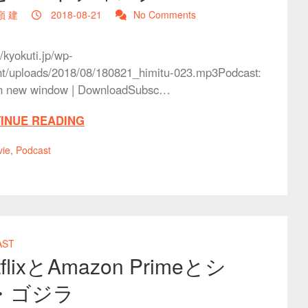
嶺 建
2018-08-21
No Comments
//kyokuti.jp/wp-
nt/uploads/2018/08/180821_himitu-023.mp3Podcast:
in new window | DownloadSubsc…
INUE READING
ie
,
Podcast
AST
tflixとAmazon Primeとシ
・ゴジラ