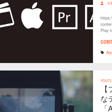
大
https:
conte
Play 
CONT
App
YOUT
【
な
「A