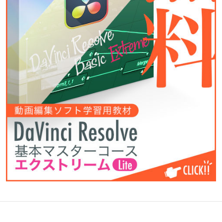
キ
映
モ
コ
ヤ
お