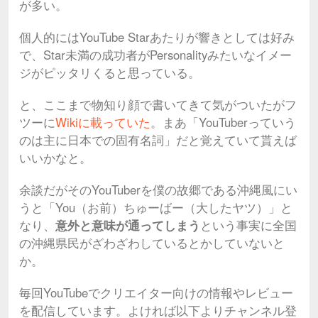
が多い。
個人的にはYouTube Starあたりが響きとしては好み
で、Star未満の成功者がPersonalityみたいなイメー
ジがピッタリくると思っている。
と、ここまで物知り顔で書いてきて気がついたがフ
ツーに
Wikiに載っていた
。まあ「YouTuberっていう
のは主に日本での固有名詞」だと覚えていて貰えば
いいかなと。
余談だがそのYouTuberを僕の故郷である沖縄風にい
うと「You（お前）ちゅーばー（大したヤツ）」と
なり、
意外と意味が通ってしまう
という事実に全国
の沖縄県民がざわざわしているとかしていないと
か。
毎回YouTubeでクリエイター向けの情報やレビュー
を配信しています。よければ以下よりチャンネル登