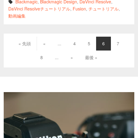
Blackmagic
,
Blackmagic Design
,
DaVinci Resolve
,
DaVinci Resolveチュートリアル
,
Fusion
,
チュートリアル
,
動画編集
« 先頭
«
...
4
5
6
7
8
...
»
最後 »