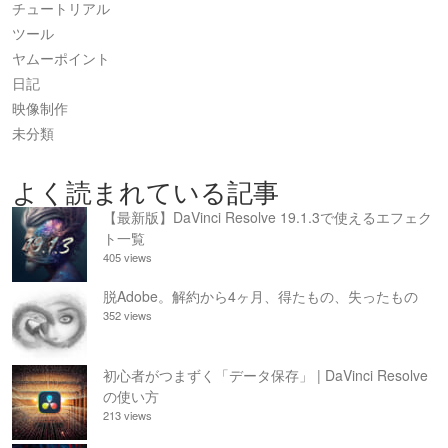
チュートリアル
ツール
ヤムーポイント
日記
映像制作
未分類
よく読まれている記事
【最新版】DaVinci Resolve 19.1.3で使えるエフェク
ト一覧
405 views
脱Adobe。解約から4ヶ月、得たもの、失ったもの
352 views
初心者がつまずく「データ保存」 | DaVinci Resolve
の使い方
213 views