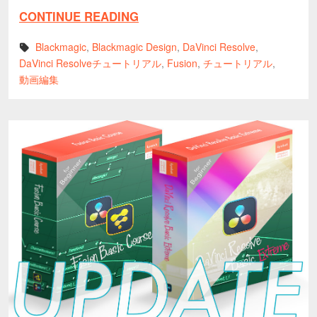
CONTINUE READING
Blackmagic
,
Blackmagic Design
,
DaVinci Resolve
,
DaVinci Resolveチュートリアル
,
Fusion
,
チュートリアル
,
動画編集