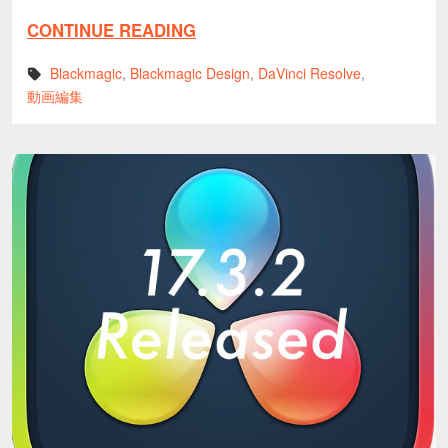
CONTINUE READING
Blackmagic
,
Blackmagic Design
,
DaVinci Resolve
,
動画編集