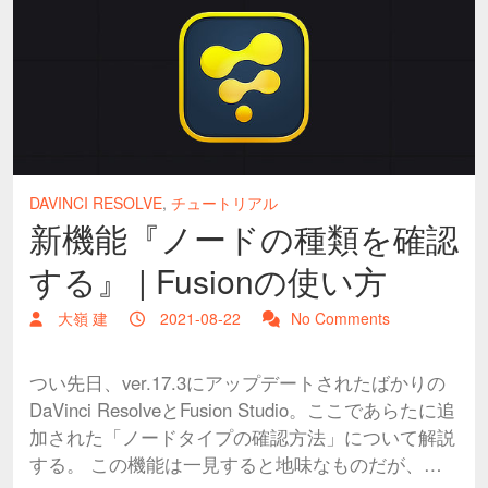
DAVINCI RESOLVE
,
チュートリアル
新機能『ノードの種類を確認
する』 | Fusionの使い方
大嶺 建
2021-08-22
No Comments
つい先日、ver.17.3にアップデートされたばかりの
DaVinci ResolveとFusion Studio。ここであらたに追
加された「ノードタイプの確認方法」について解説
する。 この機能は一見すると地味なものだが、…