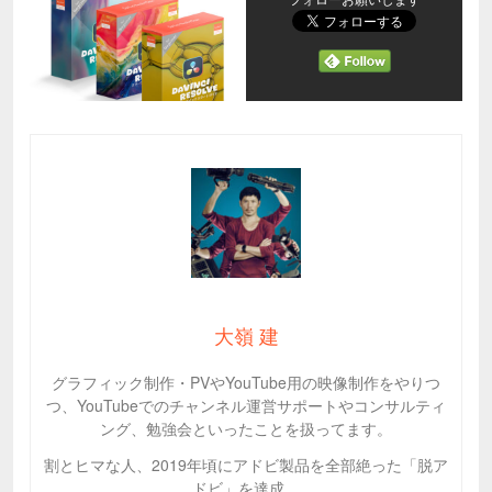
大嶺 建
グラフィック制作・PVやYouTube用の映像制作をやりつ
つ、YouTubeでのチャンネル運営サポートやコンサルティ
ング、勉強会といったことを扱ってます。
割とヒマな人、2019年頃にアドビ製品を全部絶った「脱ア
ドビ」を達成。