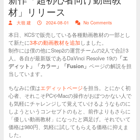
材」リリース
大嶺 建
2024-08-01
No Comments
本日、KCSで販売している各種動画教材の一部とし
て新たに
3本の動画教材を追加
しました。
制作には僕の他にStep2の運営チームの2人で合計3
人。各自が最新版であるDaVinci Resolve 19の
「エ
ディット」「カラー」「Fusion」
ページの解説を担
当しています。
ちなみに僕は
エディットページ
を担当。とにかく初
心者、それこそPCやMacの操作がおぼつかない人で
も気軽にチャレンジして覚えていけるようなものに
しようというコンセプトのもと、前作よりもさらに
「優しい動画教材」になったと満足げ。それでいて
価格は980円、気軽に試してもらえる価格に抑えま
した。