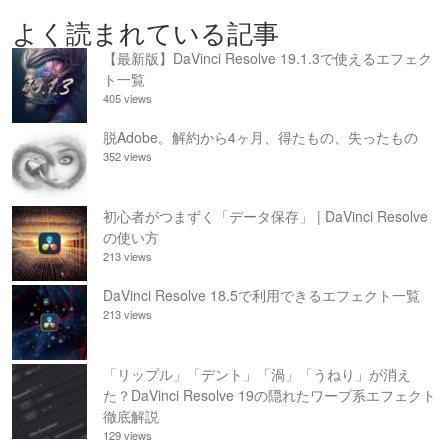
よく読まれている記事
【最新版】DaVinci Resolve 19.1.3で使えるエフェク
ト一覧
405 views
脱Adobe。解約から4ヶ月、得たもの、失ったもの
352 views
初心者がつまずく「データ保存」 | DaVinci Resolve
の使い方
213 views
DaVinci Resolve 18.5で利用できるエフェクト一覧
213 views
「リップル」「デント」「渦」「うねり」が消え
た？DaVinci Resolve 19の隠れたワープ系エフェクト
徹底解説
129 views