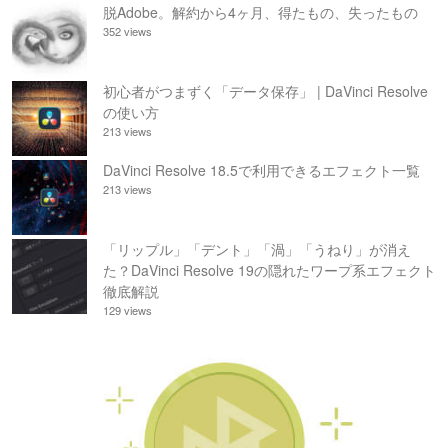
脱Adobe。解約から4ヶ月、得たもの、失ったもの
352 views
初心者がつまずく「データ保存」 | DaVinci Resolve
の使い方
213 views
DaVinci Resolve 18.5で利用できるエフェクト一覧
213 views
「リップル」「デント」「渦」「うねり」が消え
た？DaVinci Resolve 19の隠れたワープ系エフェクト
徹底解説
129 views