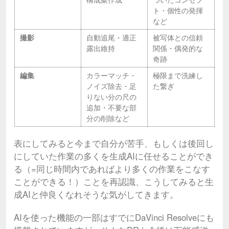
ト・個性の発揮
など
撮影
自動追尾・適正
被写体との信頼
露出維持
関係・偶発的な
奇跡
編集
カラーマッチ・
極限まで洗練し
ノイズ除去・足
た繋ぎ
りない分の尺の
追加・不要な部
分の削除など
表にしてみると今まで自分が苦手、もしくは後回し
にしていた作業の多くを生成AIに任せることができ
る（=同じ時間内であればより多くの作業をこなす
ことができる！）ことを再認識、こうしてみると生
成AIと仲良くなれそうな気がしてきます。
AIを使った機能の一部はすでにDaVinci Resolveにも