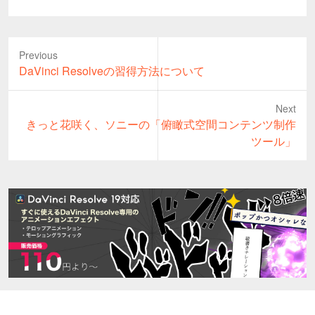
Previous
Previous
DaVinci Resolveの習得方法について
post:
Next
Next
きっと花咲く、ソニーの「俯瞰式空間コンテンツ制作
post:
ツール」