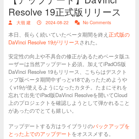
Resolve 19正式版リリース
大嶺 建
2024-08-22
No Comments
本日、長らく続いていたベータ期間を終え
正式版の
DaVinci Resolve 19がリリース
された。
安定性の向上や不具合の修正があるためベータ版ユ
ーザーは当然アップデート必須。加えてiPadOS版
DaVinci Resolve 19もリリース、こちらはデスクト
ップ版ベータ期間中ずっとv18であったためようや
くv19が使えるようになったカタチ。たまにそれを
忘れて出先でiPad版DaVinci Resolveを開いてCloud
上のプロジェクトを確認しようとして弾かれること
があったのでとても嬉しい。
アップデートする方はライブラリの
バックアップを
とった上でのアップデート
をオススメする。