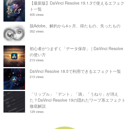
【最新版】DaVinci Resolve 19.1.3で使えるエフェク
ト一覧
405 views
脱Adobe。解約から4ヶ月、得たもの、失ったもの
352 views
初心者がつまずく「データ保存」 | DaVinci Resolve
の使い方
213 views
DaVinci Resolve 18.5で利用できるエフェクト一覧
213 views
「リップル」「デント」「渦」「うねり」が消え
た？DaVinci Resolve 19の隠れたワープ系エフェクト
徹底解説
129 views