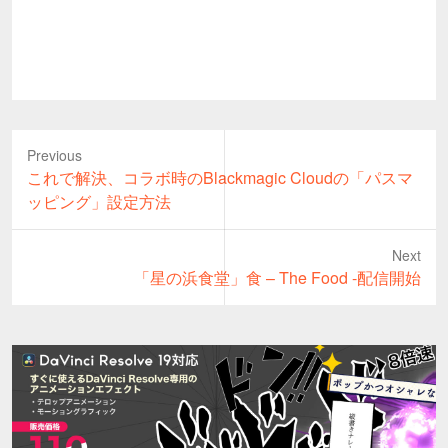
Previous
Previous
これで解決、コラボ時のBlackmagic Cloudの「パスマ
post:
ッピング」設定方法
Next
Next
「星の浜食堂」食 – The Food -配信開始
post: