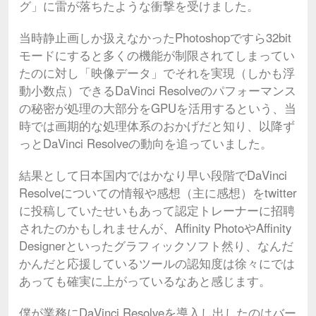
グ」に雷が落ちたような衝撃を受けました。
当時静止画しか扱えなかったPhotoshopですら32bit
モードにすると多くの機能が制限されてしまってい
たのに対し「映像データ」でそれを実現（しかも浮
動小数点）できるDaVinci Resolveのパフォーマンス
の秘密が処理の大部分をGPUを活用するという、当
時では画期的な処理体系のおかげだと知り、以降ず
っとDaVinci Resolveの動向を追っていました。
結果として日本国内ではかなり早い段階でDaVinci
Resolveについての情報や感想（主に感想）をtwitter
に投稿していたせいもあって認定トレーナーに招聘
されたのかもしれませんが、Affinity PhotoやAffinity
Designerといったグラフィックソフト然り、なんだ
かんだと応援しているツールの認知度は徐々にでは
あっても確実に上がっているなあと感じます。
僕が業務にDaVinci Resolveを導入し出したのはバー