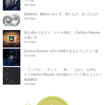
ト一覧
405 views
脱Adobe。解約から4ヶ月、得たもの、失ったもの
352 views
初心者がつまずく「データ保存」 | DaVinci Resolve
の使い方
213 views
DaVinci Resolve 18.5で利用できるエフェクト一覧
213 views
「リップル」「デント」「渦」「うねり」が消え
た？DaVinci Resolve 19の隠れたワープ系エフェクト
徹底解説
129 views