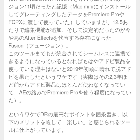
ジョン11頃だったと記憶（Mac miniにインストール
してグレーディングしたデータをPremiere Proや
FCPXに渡して使っていた）していますが、12.5あ
たりで編集機能が追加、そして決定的だったのが今
やあのAfter Effectsを代替する存在になった
Fusion（フュージョン）。
このツールまでもが統合されてシームレスに連携で
きるようになっているとなればもはやアドビ製品を
使っている理由はないと2019年初頭に晴れて脱アド
ビを果たしたというワケです（実際はその2,3年ほ
ど前からアドビ製品はほとんど使わなくなってい
て、AEの絡みでPremiere Proを使う程度になってい
た）。
というワケでDRの最高なポイントを箇条書き、以
下のメリットを通して「楽しい」と感じられるツー
ルに仕上がっています。