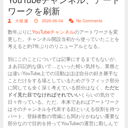
ワークを刷新
大嶺 建
2020-06-04
No Comments
数年ぶりに
YouTubeチャンネル
のアートワークを変
更した。チャンネル開設当初から使っていたことを
考えると約7年ぶりのリニューアルとなる。
別にこのことについては記事にするまでもないが、
まあ日記的な扱いで…といった軽い気持ち。業務と
は違いYouTube上での活動はほぼ自分の好き勝手な
ことだけをする場としているためグラフィック部分
に関しても全く深く考えている部分はなく、
ただヒ
ドイ見た目でなければそれでいい
くらいの気分で
日々作っている。ただ、本来であればアートワーク
はそのチャンネルを代表する顔といえる役割を持つ
パート、登録者数の増減にも関わりかねない重要な
部分なので目的を持ってYouTubeの運営に勤しんで