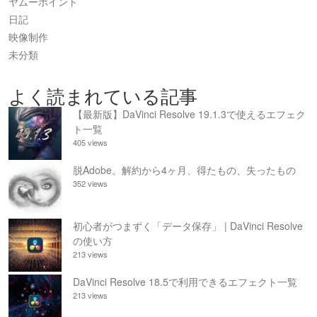
ヤムーポイント
日記
映像制作
未分類
よく読まれている記事
【最新版】DaVinci Resolve 19.1.3で使えるエフェク
ト一覧
405 views
脱Adobe。解約から4ヶ月、得たもの、失ったもの
352 views
初心者がつまずく「データ保存」 | DaVinci Resolve
の使い方
213 views
DaVinci Resolve 18.5で利用できるエフェクト一覧
213 views