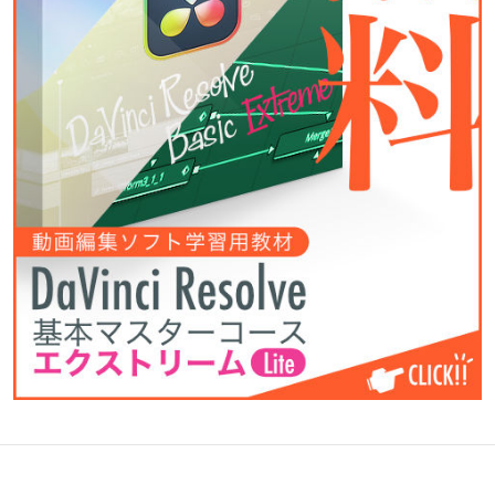
キ
映
モ
コ
ヤ
お