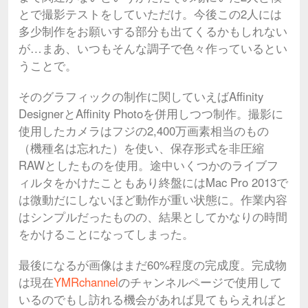
とで撮影テストをしていただけ。今後この2人には
多少制作をお願いする部分も出てくるかもしれない
が…まあ、いつもそんな調子で色々作っているとい
うことで。
そのグラフィックの制作に関していえばAffinity
DesignerとAffinity Photoを併用しつつ制作。撮影に
使用したカメラはフジの2,400万画素相当のもの
（機種名は忘れた）を使い、保存形式を非圧縮
RAWとしたものを使用。途中いくつかのライブフ
ィルタをかけたこともあり終盤にはMac Pro 2013で
は微動だにしないほど動作が重い状態に。作業内容
はシンプルだったものの、結果としてかなりの時間
をかけることになってしまった。
最後になるが画像はまだ60%程度の完成度。完成物
は現在
YMRchannel
のチャンネルページで使用して
いるのでもし訪れる機会があれば見てもらえればと