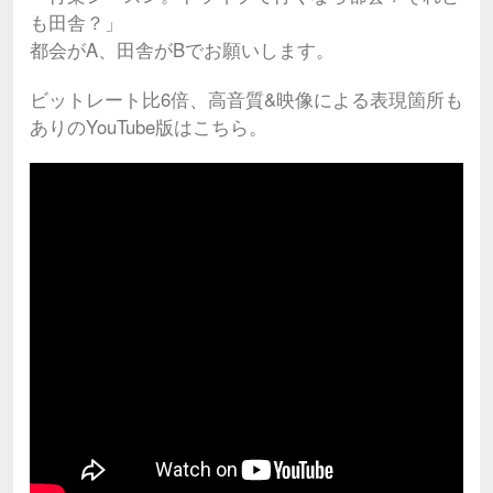
も田舎？」
都会がA、田舎がBでお願いします。
ビットレート比6倍、高音質&映像による表現箇所も
ありのYouTube版はこちら。