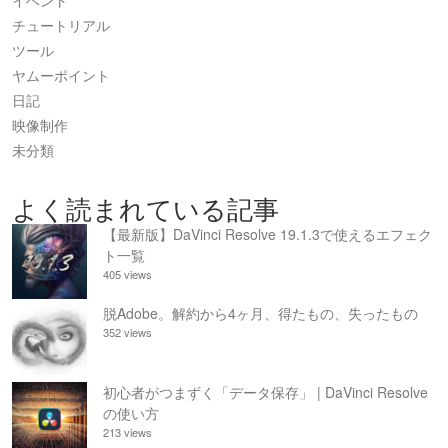
イベント
チュートリアル
ツール
ヤムーポイント
日記
映像制作
未分類
よく読まれている記事
【最新版】DaVinci Resolve 19.1.3で使えるエフェク
ト一覧
405 views
脱Adobe。解約から4ヶ月、得たもの、失ったもの
352 views
初心者がつまずく「データ保存」 | DaVinci Resolve
の使い方
213 views