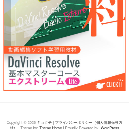
キ
映
モ
コ
ヤ
お
ョ
像
ー
ミ
ム
問
Copyright © 2026
キョクチ
|
プライバシーポリシー（個人情報保護方
針）
| Theme by:
Theme Horse
ク
制
シ
| Proudly Powered by:
ュ
ー
い
WordPress