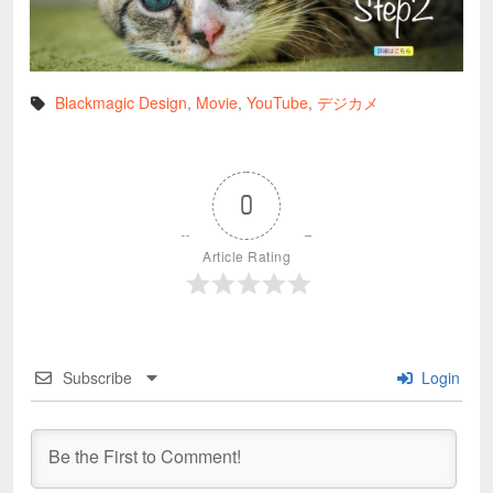
Blackmagic Design
,
Movie
,
YouTube
,
デジカメ
0
Article Rating
Subscribe
Login