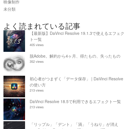
映像制作
未分類
よく読まれている記事
【最新版】DaVinci Resolve 19.1.3で使えるエフェク
ト一覧
405 views
脱Adobe。解約から4ヶ月、得たもの、失ったもの
352 views
初心者がつまずく「データ保存」 | DaVinci Resolve
の使い方
213 views
DaVinci Resolve 18.5で利用できるエフェクト一覧
213 views
「リップル」「デント」「渦」「うねり」が消え