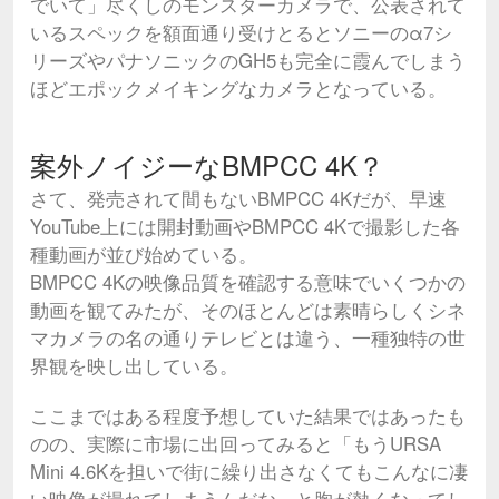
でいて」尽くしのモンスターカメラで、公表されて
いるスペックを額面通り受けとるとソニーのα7シ
リーズやパナソニックのGH5も完全に霞んでしまう
ほどエポックメイキングなカメラとなっている。
案外ノイジーなBMPCC 4K？
さて、発売されて間もないBMPCC 4Kだが、早速
YouTube上には開封動画やBMPCC 4Kで撮影した各
種動画が並び始めている。
BMPCC 4Kの映像品質を確認する意味でいくつかの
動画を観てみたが、そのほとんどは素晴らしくシネ
マカメラの名の通りテレビとは違う、一種独特の世
界観を映し出している。
ここまではある程度予想していた結果ではあったも
のの、実際に市場に出回ってみると「もうURSA
Mini 4.6Kを担いで街に繰り出さなくてもこんなに凄