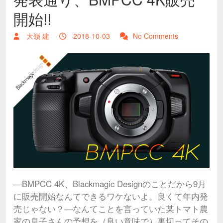
開始!!
大嶺 建
2018-10-03
No Comments
―BMPCC 4K、Blackmagic Designのことだから9月
に販売開始なんてできるワケないよ。良くて年内発
売じゃない？―なんてことを言っていた某トマト農
家の息子さんの予想を（良い意味で）裏切ってその