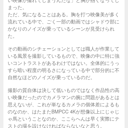
い映像が撮れてしまうんだな」と胸が熱くなってし
まった。
ただ、気になることはある。胸を打つ映像美が多く
流れている中で、ごく一部の動画ではシャドウ部に
かなりのノイズが乗っているシーンが見受けられ
た。
その動画のシチェーションとしては職人が作業して
いる風景を撮影しているもので、映像の中に特に強
いコントラストがあるわけではない。全体的にうっ
すら暗い程度の明るさになっている中で部分的に不
自然なほどのノイズが乗っているのだ。
撮影の質自体は決して低いものではなく作品性の高
い映像だったのでカメラマンの腕に問題があるとは
思えないが、これが単なるカメラの個体差によるも
のなのか、はたまたBMPCC 4Kが想像以上にじゃじ
ゃ馬ということなのか、ここらへんは早く実際にテ
ストの場を設けなければならないなと思う。