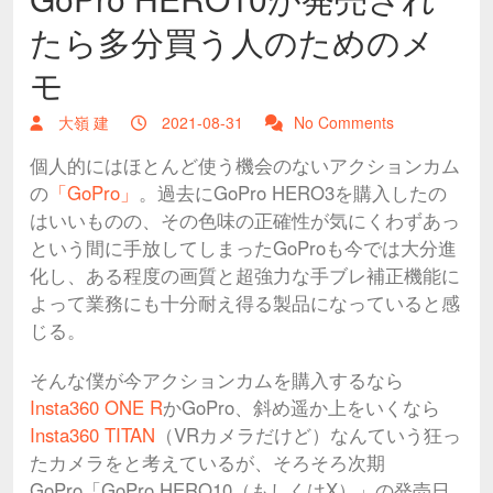
たら多分買う人のためのメ
モ
大嶺 建
2021-08-31
No Comments
個人的にはほとんど使う機会のないアクションカム
の
「GoPro」
。過去にGoPro HERO3を購入したの
はいいものの、その色味の正確性が気にくわずあっ
という間に手放してしまったGoProも今では大分進
化し、ある程度の画質と超強力な手ブレ補正機能に
よって業務にも十分耐え得る製品になっていると感
じる。
そんな僕が今アクションカムを購入するなら
Insta360 ONE R
かGoPro、斜め遥か上をいくなら
Insta360 TITAN
（VRカメラだけど）なんていう狂っ
たカメラをと考えているが、そろそろ次期
GoPro「GoPro HERO10（もしくはX）」の発売日