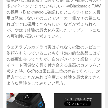
多いが1インチではないらしい）やBlackmagic RAW
の採用（Blackmagicに確認したところライセンス費
用は発生しないとのことでメーカー側がその気にな
ればすぐに採用できるらしい）などが考えられる
が、やはり体験の最大化を図ったアップデートにな
る可能性が高いと考えている。
ウェアラブルカメラは実はそれなりの数のレビュー
依頼をもらっていることもあり魅力的な製品にはそ
の都度出会ってきたが、自分がメインで業務・プラ
イベート関係なく長く付き合える最高のカメラをと
考えた時、GoProは常に最上位の存在であるし、次
購入することがあれば今度こそ体験を最大化できる
ような冒険をしてみたいと思う。
フォローお願いします