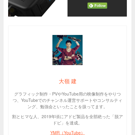
大嶺 建
グラフィック制作・PVやYouTube用の映像制作をやりつ
つ、YouTubeでのチャンネル運営サポートやコンサルティ
ング、勉強会といったことを扱ってます。
割とヒマな人、2019年頃にアドビ製品を全部絶った「脱ア
ドビ」を達成。
YMR（YouTube）