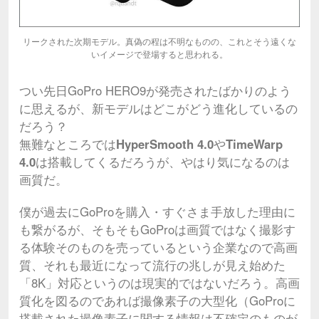
リークされた次期モデル。真偽の程は不明なものの、これとそう遠くな
いイメージで登場すると思われる。
つい先日GoPro HERO9が発売されたばかりのよう
に思えるが、新モデルはどこがどう進化しているの
だろう？
無難なところでは
HyperSmooth 4.0
や
TimeWarp
4.0
は搭載してくるだろうが、やはり気になるのは
画質だ。
僕が過去にGoProを購入・すぐさま手放した理由に
も繋がるが、そもそもGoProは画質ではなく撮影す
る体験そのものを売っているという企業なので高画
質、それも最近になって流行の兆しが見え始めた
「8K」対応というのは現実的ではないだろう。高画
質化を図るのであれば撮像素子の大型化（GoProに
搭載された撮像素子に関する情報は不確定のものが