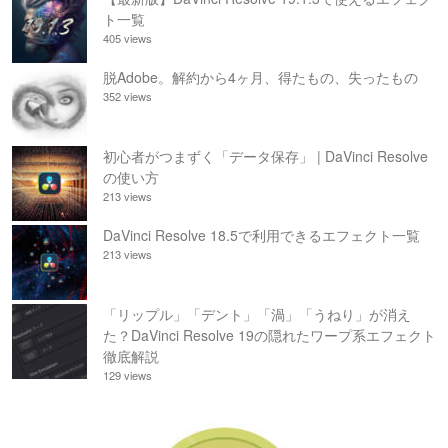
ト一覧
405 views
脱Adobe。解約から4ヶ月、得たもの、失ったもの
352 views
初心者がつまずく「データ保存」 | DaVinci Resolve
の使い方
213 views
DaVinci Resolve 18.5で利用できるエフェクト一覧
213 views
「リップル」「デント」「渦」「うねり」が消え
た？DaVinci Resolve 19の隠れたワープ系エフェクト
徹底解説
129 views