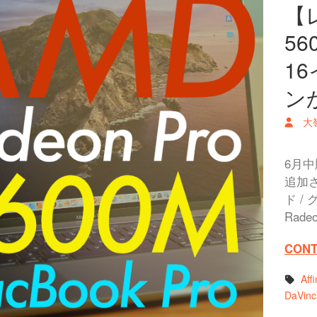
【レ
56
1
ン
大
6月中
追加さ
ド /
Rade
CONT
Aff
DaVinc