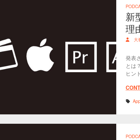
PODC
新
理
大
発表さ
とは
ヒン
CONT
App
PODC