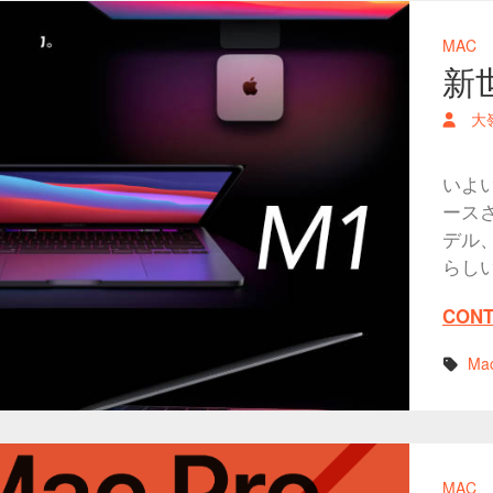
MAC
新
大
いよい
ースされ
デル、
らし
CONT
Ma
MAC