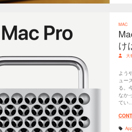
MAC
Ma
け
大
ようや
ュー
る。今
なか
てい
CONT
App