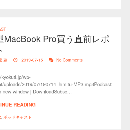
AST
MacBook Pro買う直前レポ
ト
嶺 建
2019-07-15
No Comments
//kyokuti.jp/wp-
nt/uploads/2019/07/190714_himitu-MP3.mp3Podcast:
in new window | DownloadSubsc…
INUE READING
c
,
ポッドキャスト