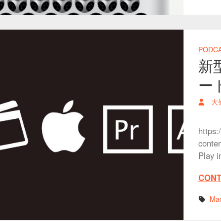
PODC
新型
ー
大
https:
conte
Play 
CONT
Ma