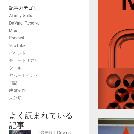
記事カテゴリ
Affinity Suite
DaVinci Resolve
Mac
Podcast
YouTube
イベント
チュートリアル
ツール
ヤムーポイント
日記
映像制作
未分類
よく読まれている
記事
【最新版】DaVinci