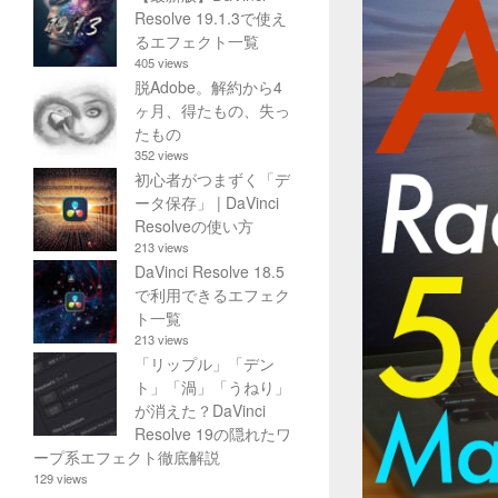
Resolve 19.1.3で使え
るエフェクト一覧
405 views
脱Adobe。解約から4
ヶ月、得たもの、失っ
たもの
352 views
初心者がつまずく「デ
ータ保存」 | DaVinci
Resolveの使い方
213 views
DaVinci Resolve 18.5
で利用できるエフェク
ト一覧
213 views
「リップル」「デン
ト」「渦」「うねり」
が消えた？DaVinci
Resolve 19の隠れたワ
ープ系エフェクト徹底解説
129 views