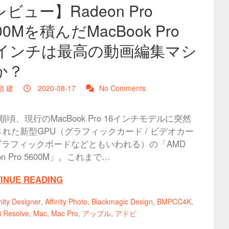
ビュー】Radeon Pro
00Mを積んだMacBook Pro
6インチは最高の動画編集マシ
か？
嶺 建
2020-08-17
No Comments
順頃、現行のMacBook Pro 16インチモデルに突然
れた新型GPU（グラフィックカード / ビデオカー
 グラフィックボードなどともいわれる）の「AMD
on Pro 5600M」。これまで…
INUE READING
inity Designer
,
Affinity Photo
,
Blackmagic Design
,
BMPCC4K
,
i Resolve
,
Mac
,
Mac Pro
,
アップル
,
アドビ