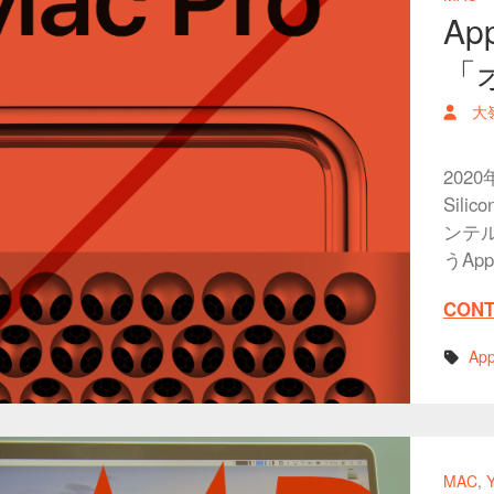
Ap
「
大
202
Sil
ンテ
うAp
CONT
App
MAC
,