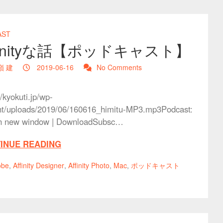
AST
finityな話【ポッドキャスト】
嶺 建
2019-06-16
No Comments
//kyokuti.jp/wp-
nt/uploads/2019/06/160616_himitu-MP3.mp3Podcast:
in new window | DownloadSubsc…
INUE READING
obe
,
Affinity Designer
,
Affinity Photo
,
Mac
,
ポッドキャスト