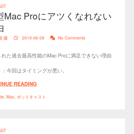
AST
型Mac Proにアツくなれない
由
嶺 建
2019-06-09
No Comments
れた過去最高性能のMac Proに満足できない理由
？
ト：今回はタイミングが悪い。
INUE READING
le
,
Mac
,
ポッドキャスト
AST