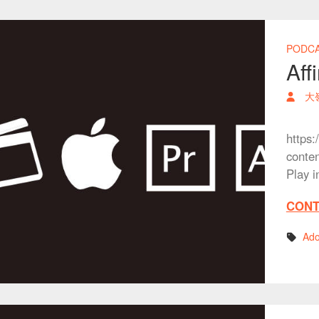
PODC
Af
大
https:
conte
Play 
CONT
Ad