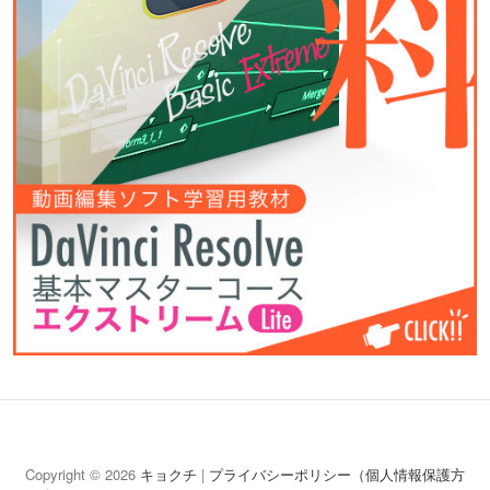
キ
映
モ
コ
ヤ
お
ョ
像
ー
ミ
ム
問
Copyright © 2026
キョクチ
|
プライバシーポリシー（個人情報保護方