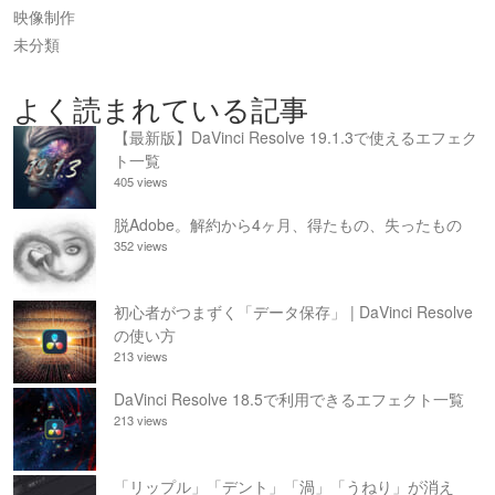
映像制作
未分類
よく読まれている記事
【最新版】DaVinci Resolve 19.1.3で使えるエフェク
ト一覧
405 views
脱Adobe。解約から4ヶ月、得たもの、失ったもの
352 views
初心者がつまずく「データ保存」 | DaVinci Resolve
の使い方
213 views
DaVinci Resolve 18.5で利用できるエフェクト一覧
213 views
「リップル」「デント」「渦」「うねり」が消え