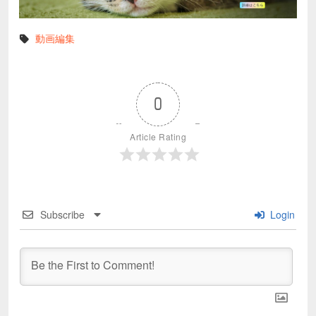
動画編集
0
Article Rating
Subscribe
Login