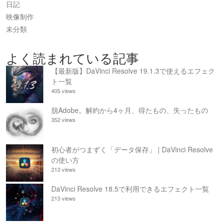
日記
映像制作
未分類
よく読まれている記事
【最新版】DaVinci Resolve 19.1.3で使えるエフェク
ト一覧
405 views
脱Adobe。解約から4ヶ月、得たもの、失ったもの
352 views
初心者がつまずく「データ保存」 | DaVinci Resolve
の使い方
213 views
DaVinci Resolve 18.5で利用できるエフェクト一覧
213 views