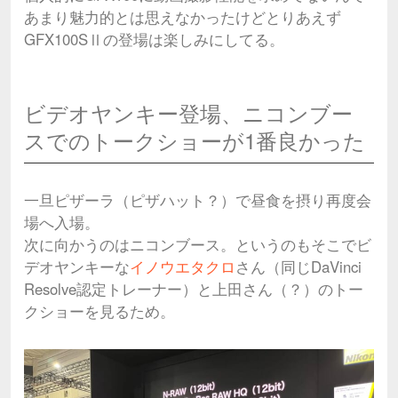
あまり魅力的とは思えなかったけどとりあえず
GFX100SⅡの登場は楽しみにしてる。
ビデオヤンキー登場、ニコンブー
スでのトークショーが1番良かった
一旦ピザーラ（ピザハット？）で昼食を摂り再度会
場へ入場。
次に向かうのはニコンブース。というのもそこでビ
デオヤンキーな
イノウエタクロ
さん（同じDaVinci
Resolve認定トレーナー）と上田さん（？）のトー
クショーを見るため。