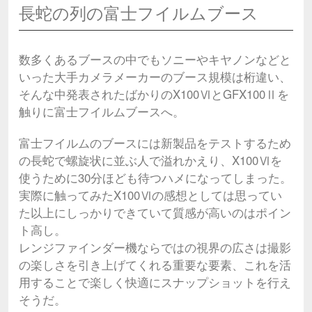
長蛇の列の富士フイルムブース
数多くあるブースの中でもソニーやキヤノンなどと
いった大手カメラメーカーのブース規模は桁違い、
そんな中発表されたばかりのX100ⅥとGFX100Ⅱを
触りに富士フイルムブースへ。
富士フイルムのブースには新製品をテストするため
の長蛇で螺旋状に並ぶ人で溢れかえり、X100Ⅵを
使うために30分ほども待つハメになってしまった。
実際に触ってみたX100Ⅵの感想としては思ってい
た以上にしっかりできていて質感が高いのはポイン
ト高し。
レンジファインダー機ならではの視界の広さは撮影
の楽しさを引き上げてくれる重要な要素、これを活
用することで楽しく快適にスナップショットを行え
そうだ。