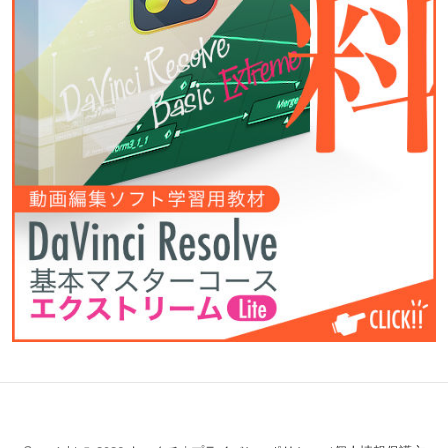
キ
映
モ
コ
ヤ
お
ョ
像
ー
ミ
ム
問