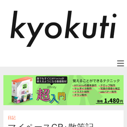
日記
マイペースCP+散策記