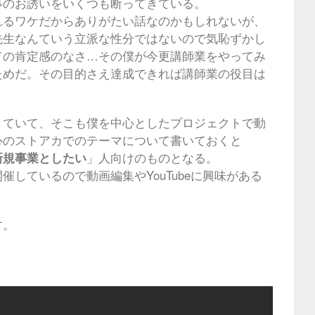
事のお誘いをいくつも断ってきている。
れるワケだからありがたい話なのかもしれないが、
先生なんていう立派な性分ではないので気恥ずかし
ての肯定感のなさ…その僕が今更講師業をやってみ
ためだ。その目的さえ達成できれば講師業の役目は
きていて、そこも僕を中心としたプロジェクトで動
心のストアカでのテーマについて書いておくと
新規事業としたい
」人向けのものとなる。
開催しているので動画編集やYouTubeに興味がある
す。