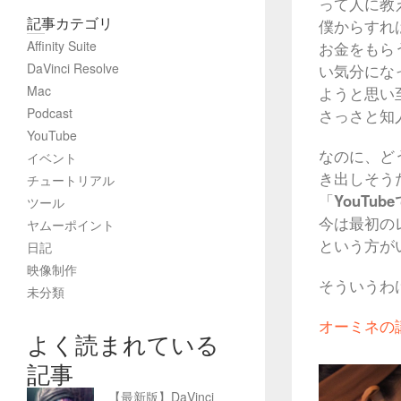
って人に教
記事カテゴリ
僕からすれ
Affinity Suite
お金をもら
DaVinci Resolve
い気分にな
Mac
ようと思い
Podcast
さっさと知
YouTube
なのに、ど
イベント
き出しそう
チュートリアル
「
YouTu
ツール
今は最初の
ヤムーポイント
という方が
日記
映像制作
そういうわ
未分類
オーミネの
よく読まれている
記事
【最新版】DaVinci