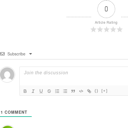
0
Article Rating
Subscribe
{}
[+]
1
COMMENT