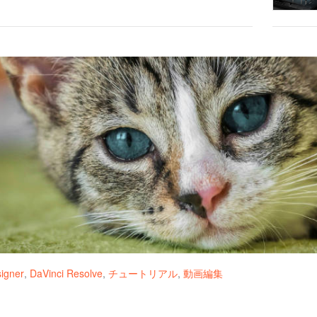
signer
,
DaVinci Resolve
,
チュートリアル
,
動画編集