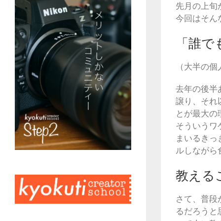
先月の上旬
今回はそん
「誰で
（大半の個
去年の後半
譲り、それ
とが最大の
そういうワ
まいるきっ
ルしながら
教える
さて、普段
るだろうと