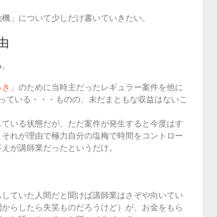
動機」について少しだけ書いていきたい。
由
る
。
っき
」のために当時主だったレギュラー案件を他に
を送っている・・・ものの、未だまともな収益はないこ
している状態だが、ただ案件が発生すると今度はす
、それが理由で極力自分の塩梅で時間をコントロー
答えが講師業だったというだけ。
もしていた人間だと聞けば講師業はさぞや向いてい
間からしたら失笑ものだろうけど）が、お金をもら