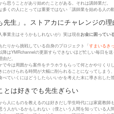
から思うことがあり始めたことがある。それは講師業だ。
な多くの人にとっては重要ではない「講師業を始める人の
も先生」。ストアカにチャレンジの理
人事業主はそうかもしれないが）実は現在
お金に困ってい
あたりから挑戦している自身のプロジェクト「
すまいるき
以降はYMRchannelの更新すらできないほど忙しい毎日
理由だ。
ケで今は周囲から案件をチラホラもらって何とかやりくり
きにかけられる時間が大幅に削られることになってしまう
食べていくにはどうしたらいいかを考えた末に導き出した
ことは好きでも先生ぎらい
から人にものを教えるのは好きだし学生時代には家庭教師
思う人がいるかもしれない（僕という人間を知っている人