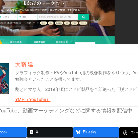
大嶺 建
グラフィック制作・PVやYouTube用の映像制作をやりつつ、Y
勉強会といったことを扱ってます。
割とヒマな人、2019年頃にアドビ製品を全部絶った「脱アド
YMR（YouTube）
YouTube、動画マーケティングなどに関する情報を配信中。
book
X
Bluesky
Thr