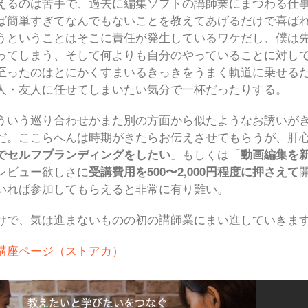
えるのは苦手で、過去に編集ソフトの講師業にまつわる仕
ば簡単すぎてなんでもないことを教えてあげるだけで喜ば
うということはそこに責任が発生しているワケだし、僕は
ってしまう、そして何よりも自分のやっていることに対し
至ったのはとにかくすまいるきっきをうまく軌道に乗せる
人・友人に任せてしまいたい気分で一杯だったりする。
ういう巡り合わせかまた別の方面から似たようなお誘いが
だ。ここらへんは時期がきたらお伝えさせてもらうが、肝
beでセルフブランディングをしたい
」もしくは「
動画編集を
レビュー欲しさに
受講費用を500〜2,000円程度に押さえて
いれば参加してもらえると非常に有り難い。
けで、気は進まないものの初の講師業にまい進していきま
講座ページ（ストアカ）