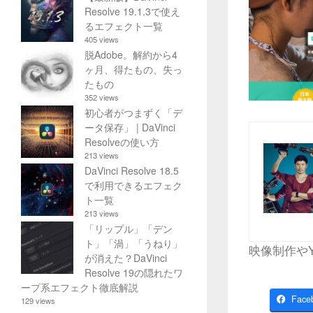
Resolve 19.1.3で使え
るエフェクト一覧
405 views
脱Adobe。解約から4
ヶ月、得たもの、失っ
たもの
352 views
初心者がつまずく「デ
ータ保存」 | DaVinci
Resolveの使い方
213 views
DaVinci Resolve 18.5
で利用できるエフェク
ト一覧
213 views
「リップル」「デン
ト」「渦」「うねり」
映像制作や
が消えた？DaVinci
Resolve 19の隠れたワ
ープ系エフェクト徹底解説
Face
129 views