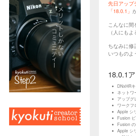
先日アップデ
「18.0.1」
こんなに間
（人にもよ
ちなみに修
いつものよ
18.0
DNxH
ネットワ
アップグレ
ワークフロ
Apple
Fusi
Fusio
Appl