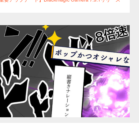
キ
映
モ
コ
ヤ
お