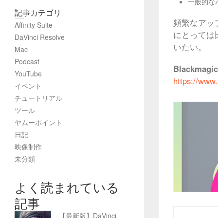
一般的な
記事カテゴリ
頻繁なアッ
Affinity Suite
にとっては
DaVinci Resolve
いたい。
Mac
Podcast
Blackmag
YouTube
https://www
イベント
チュートリアル
ツール
ヤムーポイント
日記
映像制作
未分類
よく読まれている
記事
【最新版】DaVinci