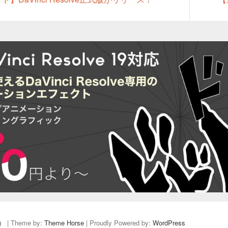
post:
）
| Theme by:
Theme Horse
| Proudly Powered by:
WordPress