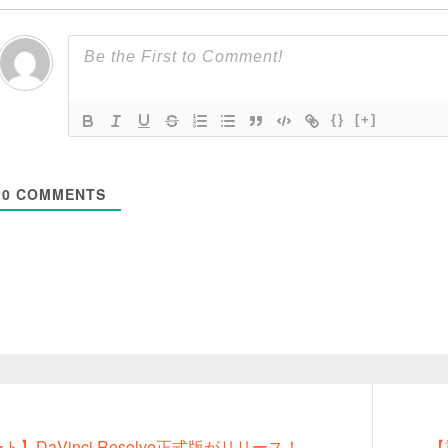
{}
[+]
0
COMMENTS
Next
】DaVinci Resolve正式版がリリース！
【