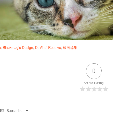
c
,
Blackmagic Design
,
DaVinci Resolve
,
動画編集
0
Article Rating
Subscribe