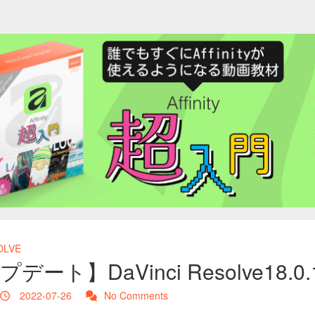
OLVE
デート】DaVinci Resolve18.
2022-07-26
No Comments