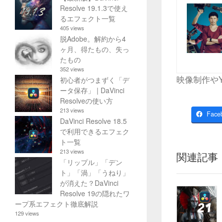
Resolve 19.1.3で使え
るエフェクト一覧
405 views
脱Adobe。解約から4
ヶ月、得たもの、失っ
たもの
352 views
映像制作や
初心者がつまずく「デ
ータ保存」 | DaVinci
Resolveの使い方
213 views
Face
DaVinci Resolve 18.5
で利用できるエフェク
ト一覧
213 views
関連記事
「リップル」「デン
ト」「渦」「うねり」
が消えた？DaVinci
Resolve 19の隠れたワ
ープ系エフェクト徹底解説
129 views