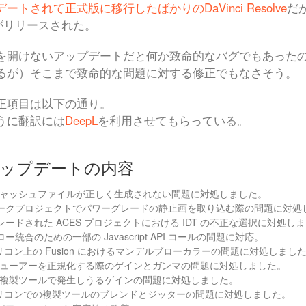
ートされて正式版に移行したばかりのDaVinci Resolve
だ
がリリースされた。
を開けないアップデートだと何か致命的なバグでもあった
るが）そこまで致命的な問題に対する修正でもなさそう。
正項目は以下の通り。
うに翻訳には
DeepL
を利用させてもらっている。
.1アップデートの内容
Rキャッシュファイルが正しく生成されない問題に対処しました。
ークプロジェクトでパワーグレードの静止画を取り込む際の問題に対処
ードされた ACES プロジェクトにおける IDT の不正な選択に対処し
ー統合のための一部の Javascript API コールの問題に対応。
 シリコン上の Fusion におけるマンデルブローカラーの問題に対処しまし
on ビューアーを正規化する際のゲインとガンマの問題に対処しました。
n の複製ツールで発生しうるゲインの問題に対処しました。
e シリコンでの複製ツールのブレンドとジッターの問題に対処しました。