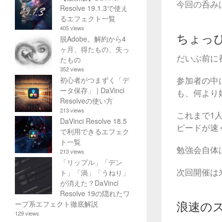
今回の呑み
Resolve 19.1.3で使え
るエフェクト一覧
405 views
ちょっぴ
脱Adobe。解約から4
ヶ月、得たもの、失っ
だいぶ前に
たもの
352 views
参加者の中
初心者がつまずく「デ
ータ保存」 | DaVinci
も、何より
Resolveの使い方
213 views
これまで1
DaVinci Resolve 18.5
ピードが速
で利用できるエフェク
ト一覧
勉強会自体
213 views
「リップル」「デン
次回開催は
ト」「渦」「うねり」
が消えた？DaVinci
Resolve 19の隠れたワ
浪速の
ープ系エフェクト徹底解説
129 views