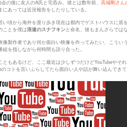
e勉強会の後に友人のA氏と宅呑み。彼とは数年前、
高城剛さん
まにあっては近況報告をしたりしている。
若い頃から海外を渡り歩き現在は都内でゲストハウスに居
のことを僕は
浪速のスナフキン
と命名、彼もまんざらでは
映像製作者であり何か面白い映像を作ってみたい、こうい
番組を指しながら何時間も語り合った。
こともあるけど、ここ最近は少しずつだけどYouTubeや
Tubeのコトを言いふらしてたら面白い人や話が舞い込んで