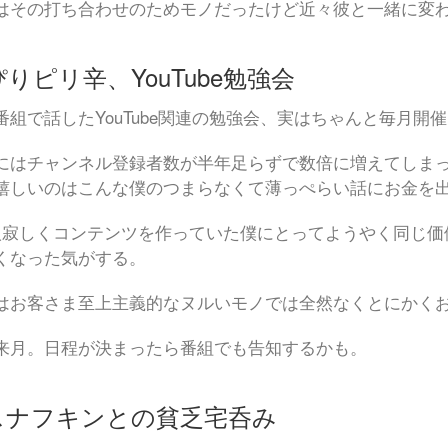
はその打ち合わせのためモノだったけど近々彼と一緒に変
りピリ辛、YouTube勉強会
番組で話したYouTube関連の勉強会、実はちゃんと毎月開
にはチャンネル登録者数が半年足らずで数倍に増えてしま
嬉しいのはこんな僕のつまらなくて薄っぺらい話にお金を
人寂しくコンテンツを作っていた僕にとってようやく同じ価
くなった気がする。
はお客さま至上主義的なヌルいモノでは全然なくとにかく
来月。日程が決まったら番組でも告知するかも。
スナフキンとの貧乏宅呑み