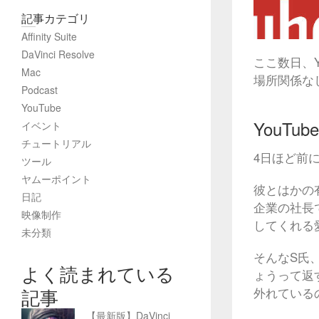
記事カテゴリ
Affinity Suite
DaVinci Resolve
ここ数日、
Mac
場所関係な
Podcast
YouTube
YouT
イベント
チュートリアル
4日ほど前
ツール
ヤムーポイント
彼とはかの
日記
企業の社長
映像制作
してくれる
未分類
そんなS氏
よく読まれている
ょうって返
記事
外れている
【最新版】DaVinci