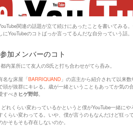
YouTube関連の話題が立て続けにあったことを書いてみ
しにYouTubeのコトばっか言ってるんだな自分っていう話。
ube参加メンバーのコト
に都内某所にて友人のS氏と打ち合わせがてら呑み。
有名な床屋「
BARRIQUAND
」の店主から紹介されて以来数
で頭が抜群にキレる。歳が一緒ということもあってか気の
愛すべき
ヒゲ野郎
。
、どれくらい変わっているかというと僕がYouTube一緒
すくらい変わってる。いや、僕が言うのもなんだけど狂っ
のかそもそも存在しないのか。