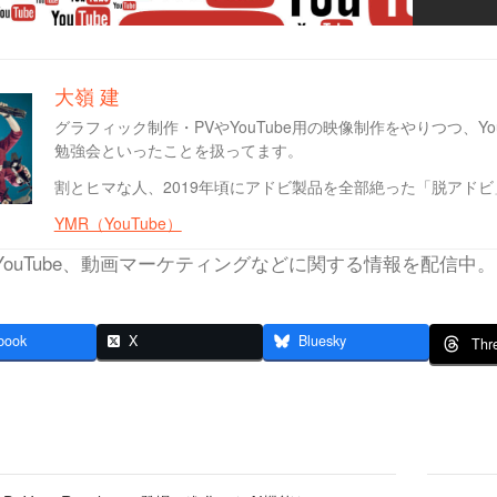
大嶺 建
グラフィック制作・PVやYouTube用の映像制作をやりつつ、Y
勉強会といったことを扱ってます。
割とヒマな人、2019年頃にアドビ製品を全部絶った「脱アド
YMR（YouTube）
YouTube、動画マーケティングなどに関する情報を配信中。
book
X
Bluesky
Thr