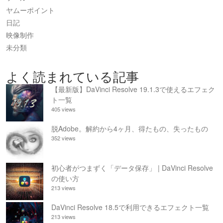
ヤムーポイント
日記
映像制作
未分類
よく読まれている記事
【最新版】DaVinci Resolve 19.1.3で使えるエフェク
ト一覧
405 views
脱Adobe。解約から4ヶ月、得たもの、失ったもの
352 views
初心者がつまずく「データ保存」 | DaVinci Resolve
の使い方
213 views
DaVinci Resolve 18.5で利用できるエフェクト一覧
213 views