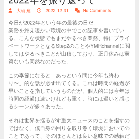
大嶺 建
2022-12-31
No Comments
今日が2022年という年の最後の日だ。
業務を終え暖かい環境の中でこの記事を書いてい
る、こんな状態でもまだやるべき業務、特にプライ
ベートワークとなるStep2のことやYMRchannelに関
してはやるべきことが山積しており、正月休みは実
質ないも同然なのだった。
この季節になると「あっという間に今年も終わ
り〜」的な話が必ず出てくる。これは時間の経過が
早いことを指していうものだが、個人的には今年は
時間の経過は速いけれども重く、時には遅いと感じ
るシーンが多々あった。
それは世界を揺るがす重大ニュースのことを指すの
ではなく、僕自身の回りを取り巻く環境においての
ことであって、そのほとんどは良い意味での感触だ