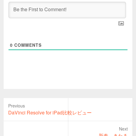
0
COMMENTS
Previous
Previous
DaVinci Resolve for iPad比較レビュー
post:
Next
Next
新春、きたる