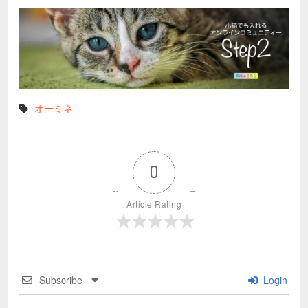
オーミネ
0
Article Rating
Subscribe
Login