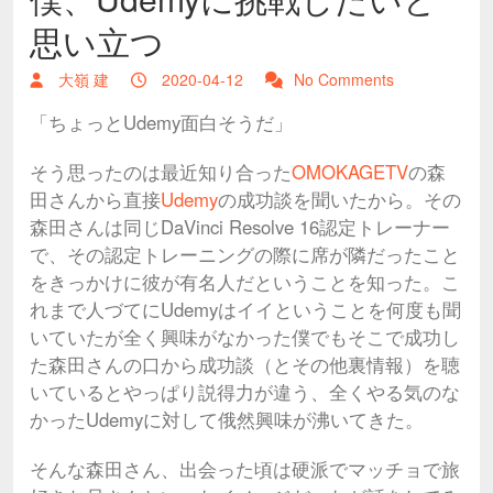
思い立つ
大嶺 建
2020-04-12
No Comments
「ちょっとUdemy面白そうだ」
そう思ったのは最近知り合った
OMOKAGETV
の森
田さんから直接
Udemy
の成功談を聞いたから。その
森田さんは同じDaVinci Resolve 16認定トレーナー
で、その認定トレーニングの際に席が隣だったこと
をきっかけに彼が有名人だということを知った。こ
れまで人づてにUdemyはイイということを何度も聞
いていたが全く興味がなかった僕でもそこで成功し
た森田さんの口から成功談（とその他裏情報）を聴
いているとやっぱり説得力が違う、全くやる気のな
かったUdemyに対して俄然興味が沸いてきた。
そんな森田さん、出会った頃は硬派でマッチョで旅