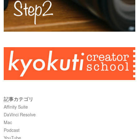
記事カテゴリ
Affinity Suite
DaVinci Resolve
Mac
Podcast
YouTube