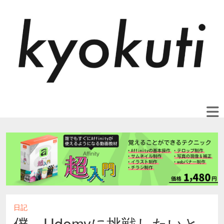
日記
僕、Udemyに挑戦したいと