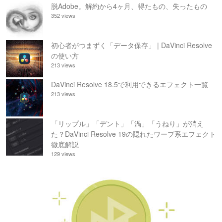
脱Adobe。解約から4ヶ月、得たもの、失ったもの
352 views
初心者がつまずく「データ保存」 | DaVinci Resolve
の使い方
213 views
DaVinci Resolve 18.5で利用できるエフェクト一覧
213 views
「リップル」「デント」「渦」「うねり」が消え
た？DaVinci Resolve 19の隠れたワープ系エフェクト
徹底解説
129 views