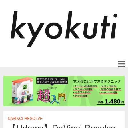
DAVINCI RESOLVE
【Udemy】DaVinci Resolve