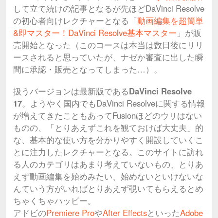
して立て続けの記事となるが先ほどDaVinci Resolve
の初心者向けレクチャーとなる「
動画編集を超簡単
&即マスター！DaVinci Resolve基本マスター
」が販
売開始となった（このコースは本当は数日後にリリ
ースされると思っていたが、ナゼか審査に出した瞬
間に承認・販売となってしまった…）。
扱うバージョンは最新版である
DaVinci Resolve
17
。ようやく国内でもDaVinci Resolveに関する情報
が増えてきたこともあってFusionほどのウリはない
ものの、「とりあえずこれを観ておけば大丈夫」的
な、基本的な使い方を分かりやすく開設していくこ
とに注力したレクチャーとなる。このサイトに訪れ
る人のカテゴリはあまり考えていないもの、とりあ
えず動画編集を始めみたい、始めないといけないな
んていう方がいればとりあえず覗いてもらえるとめ
ちゃくちゃハッピー。
アドビの
Premiere Pro
や
After Effects
といった
Adobe