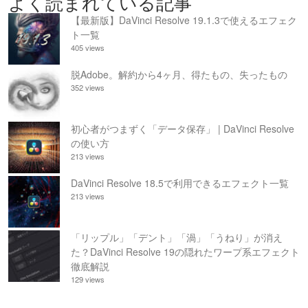
よく読まれている記事
【最新版】DaVinci Resolve 19.1.3で使えるエフェク
ト一覧
405 views
脱Adobe。解約から4ヶ月、得たもの、失ったもの
352 views
初心者がつまずく「データ保存」 | DaVinci Resolve
の使い方
213 views
DaVinci Resolve 18.5で利用できるエフェクト一覧
213 views
「リップル」「デント」「渦」「うねり」が消え
た？DaVinci Resolve 19の隠れたワープ系エフェクト
徹底解説
129 views