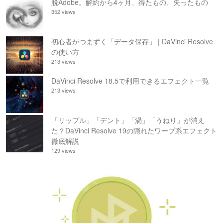
脱Adobe。解約から4ヶ月、得たもの、失ったもの
352 views
初心者がつまずく「データ保存」 | DaVinci Resolve
の使い方
213 views
DaVinci Resolve 18.5で利用できるエフェクト一覧
213 views
「リップル」「デント」「渦」「うねり」が消え
た？DaVinci Resolve 19の隠れたワープ系エフェクト
徹底解説
129 views